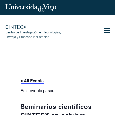
Men
CINTECX
Research
Transfer
Services
« All Events
Science and society
Este evento pasou.
Communication
Equality
Seminarios científicos