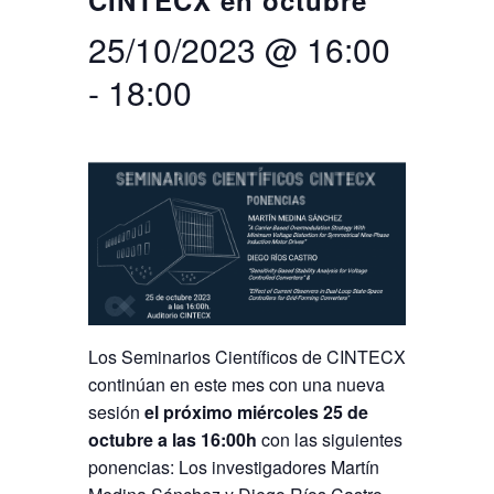
CINTECX en octubre
25/10/2023 @ 16:00
Search
Twitter
Instagram
Youtube
Linkedin
SEARCH
Search
GL
ES
for:
-
18:00
Los Seminarios Científicos de CINTECX
continúan en este mes con una nueva
sesión
el próximo miércoles 25 de
octubre a las 16:00h
con las siguientes
ponencias: Los investigadores Martín