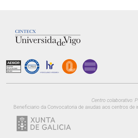
LOGOTIPO
Centro colaborativo: P
Beneficiario da Convocatoria de axudas aos centros de i