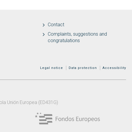
Contact
Complaints, suggestions and
congratulations
MENÚ ADICIONAL
Legal notice
Data protection
Accessibility
 pola Unión Europea (ED431G)