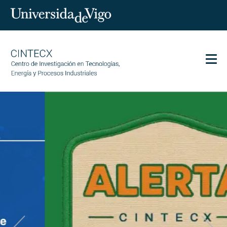
Men
CINTECX
Research
Transfer
Services
Science and society
Communication
Equality