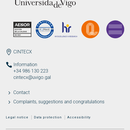
ENDEREZO EN
CINTECX
Information
+34 986 130 223
cintecx@uvigo.gal
Contact
Complaints, suggestions and congratulations
MENÚ ADICIONAL
Legal notice
Data protection
Accessibility