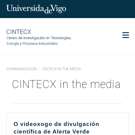
Men
CINTECX
COMMUNICATION
CINTECX IN THE MEDIA
Research
CINTECX in the media
Transfer
Services
Science and society
Communication
Equality
O videoxogo de divulgación
científica de Alerta Verde