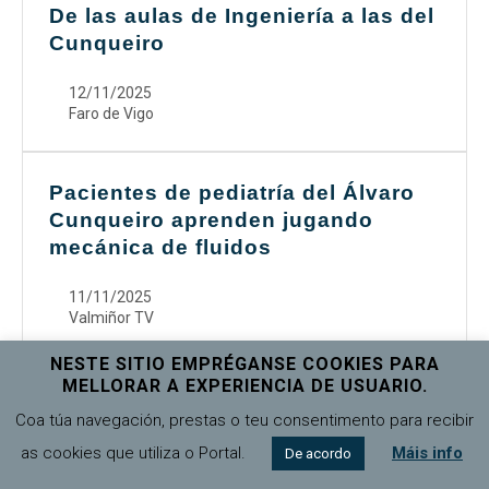
De las aulas de Ingeniería a las del
Cunqueiro
12/11/2025
Faro de Vigo
Pacientes de pediatría del Álvaro
Cunqueiro aprenden jugando
mecánica de fluidos
11/11/2025
Valmiñor TV
NESTE SITIO EMPRÉGANSE COOKIES PARA
MELLORAR A EXPERIENCIA DE USUARIO.
Galicia loce investigación e
Coa túa navegación, prestas o teu consentimento para recibir
innovación ante unha delegación
internacional de RAICEX
as cookies que utiliza o Portal.
Máis info
De acordo