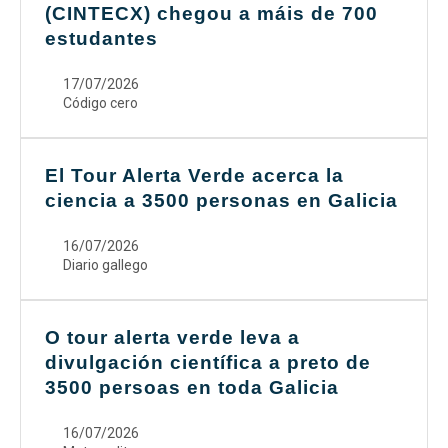
(CINTECX) chegou a máis de 700
estudantes
Search
Twitter
Instagram
Youtube
Linkedin
SEARCH
Search
GL
ES
for:
17/07/2026
Código cero
El Tour Alerta Verde acerca la
ciencia a 3500 personas en Galicia
16/07/2026
Diario gallego
O tour alerta verde leva a
divulgación científica a preto de
3500 persoas en toda Galicia
16/07/2026