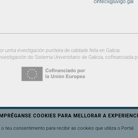
cintecx@uvigo.gal
or unha investigación punteira de calidade feita en Galicia.
nvestigación do Sistema Universitario de Galicia, cofinanciada
EMPRÉGANSE COOKIES PARA MELLORAR A EXPERIENCI
o teu consentimento para recibir as cookies que utiliza o Portal.