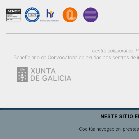
Centro colaborativo: P
Beneficiario da Convocatoria de axudas aos centros de i
NESTE SITIO 
Universidade de Vigo
Coa túa navegación, prestas 