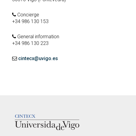
Concierge
+34 986 130 153
General information
+34 986 130 223
cintecx@uvigo.es
LOGOTIPO