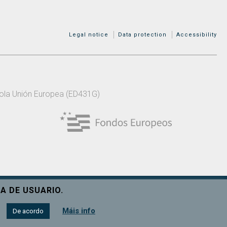
MENÚ ADICIONAL
Legal notice
Data protection
Accessibility
 pola Unión Europea (ED431G)
A DE USUARIO.
Ver máis
Máis info
De acordo