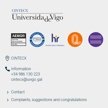
LOGOTIPO
Search
Twitter
Instagram
Youtube
Linkedin
SEARCH
Search
GL
ES
for:
ENDEREZO EN
CINTECX
Information
+34 986 130 223
cintecx@uvigo.gal
Contact
Complaints, suggestions and congratulations