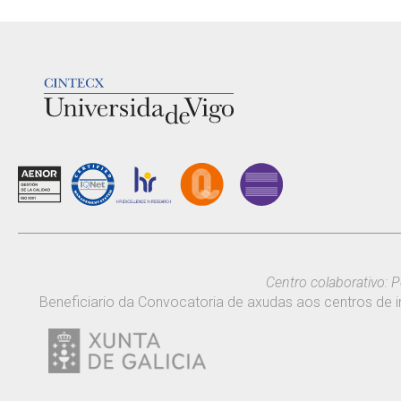
LOGOTIPO
Centro colaborativo: P
Beneficiario da Convocatoria de axudas aos centros de i