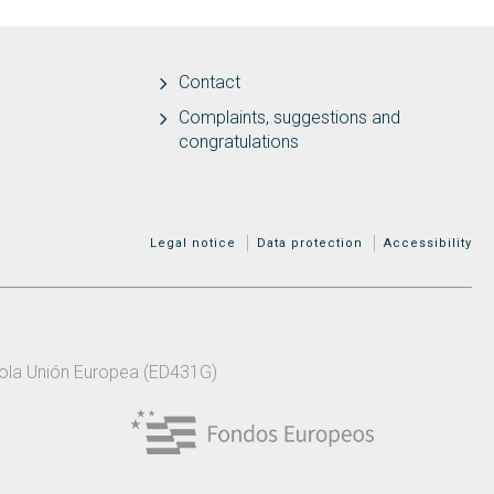
Contact
Complaints, suggestions and
congratulations
MENÚ ADICIONAL
Legal notice
Data protection
Accessibility
 pola Unión Europea (ED431G)