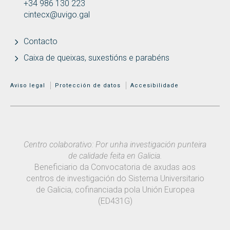
+34 986 130 223
cintecx@uvigo.gal
Contacto
Caixa de queixas, suxestións e parabéns
MENÚ ADICIONAL
Aviso legal
Protección de datos
Accesibilidade
Centro colaborativo: Por unha investigación punteira
de calidade feita en Galicia.
Beneficiario da Convocatoria de axudas aos
centros de investigación do Sistema Universitario
de Galicia, cofinanciada pola Unión Europea
(ED431G)