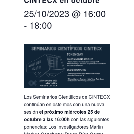
CINTECX en octubre
25/10/2023 @ 16:00
Buscar
Twitter
Instagram
Youtube
Linkedin
BUSCAR
Search
ES
EN
por:
-
18:00
Los Seminarios Científicos de CINTECX
continúan en este mes con una nueva
sesión
el próximo miércoles 25 de
octubre a las 16:00h
con las siguientes
ponencias: Los investigadores Martín