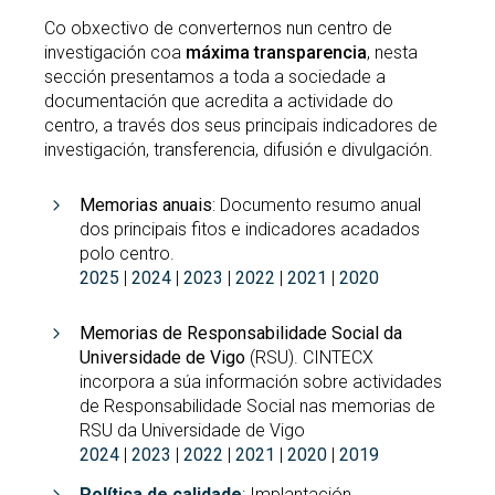
Co obxectivo de converternos nun centro de
Buscar
Twitter
Instagram
Youtube
Linkedin
BUSCAR
investigación coa
máxima transparencia
, nesta
Search
ES
EN
por:
sección presentamos a toda a sociedade a
documentación que acredita a actividade do
centro, a través dos seus principais indicadores de
investigación, transferencia, difusión e divulgación.
Memorias anuais
: Documento resumo anual
dos principais fitos e indicadores acadados
polo centro.
2025
|
2024
|
2023
|
2022
|
2021
|
2020
Memorias de Responsabilidade Social da
Universidade de Vigo
(RSU). CINTECX
incorpora a súa información sobre actividades
de Responsabilidade Social nas memorias de
RSU da Universidade de Vigo
2024
|
2023
|
2022
|
2021
|
2020
|
2019
Política de calidade
: Implantación,