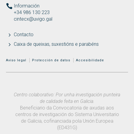
Información
+34 986 130 223
cintecx@uvigo.gal
Contacto
Caixa de queixas, suxestións e parabéns
MENÚ ADICIONAL
Aviso legal
Protección de datos
Accesibilidade
Centro colaborativo: Por unha investigación punteira
de calidade feita en Galicia.
Beneficiario da Convocatoria de axudas aos
centros de investigación do Sistema Universitario
de Galicia, cofinanciada pola Unión Europea
(ED431G)