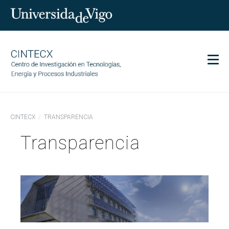
Men
CINTECX
CINTECX
TRANSPARENCIA
Investigación
Transparencia
Transferencia
Servizos
Ciencia e sociedade
Comunicación
Igualdade