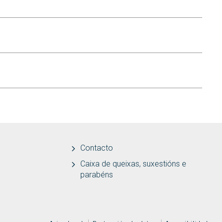
Contacto
Caixa de queixas, suxestións e
parabéns
MENÚ ADICIONAL