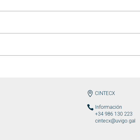
ENDEREZO
CINTECX
Información
+34 986 130 223
cintecx@uvigo.gal