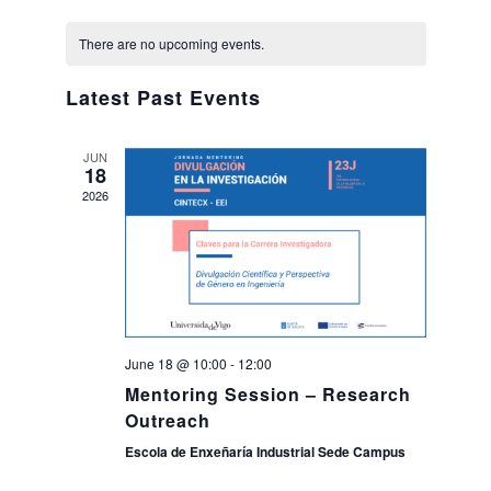
Views
Select
Navig
Calendar
date.
Naviga
Search
There are no upcoming events.
Twitter
Instagram
Youtube
Linkedin
SEARCH
Search
GL
ES
of
for:
Latest Past Events
Events
JUN
18
2026
June 18 @ 10:00
-
12:00
Mentoring Session – Research
Outreach
Escola de Enxeñaría Industrial Sede Campus