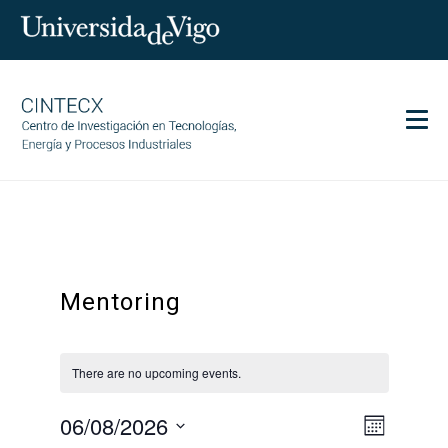
Men
CINTECX
Research
Transfer
Mentoring
Services
Science and society
Communication
There are no upcoming events.
Equality
06/08/2026
Event
Views
Month