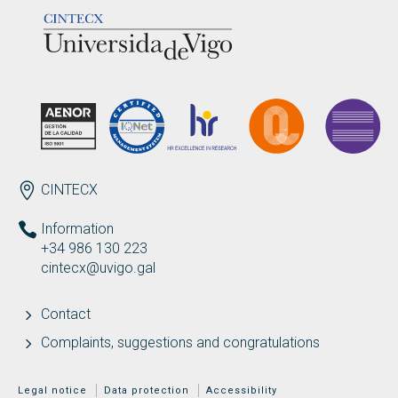
LOGOTIPO
ENDEREZO EN
CINTECX
Information
+34 986 130 223
cintecx@uvigo.gal
Contact
Complaints, suggestions and congratulations
MENÚ ADICIONAL
Legal notice
Data protection
Accessibility