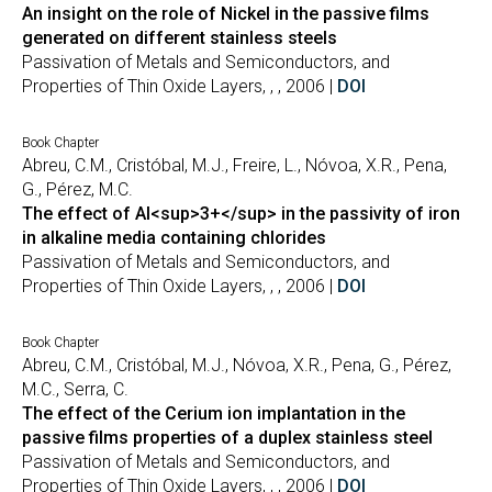
An insight on the role of Nickel in the passive films
generated on different stainless steels
Passivation of Metals and Semiconductors, and
Properties of Thin Oxide Layers, , , 2006 |
DOI
Book Chapter
Abreu, C.M., Cristóbal, M.J., Freire, L., Nóvoa, X.R., Pena,
G., Pérez, M.C.
The effect of Al<sup>3+</sup> in the passivity of iron
in alkaline media containing chlorides
Passivation of Metals and Semiconductors, and
Properties of Thin Oxide Layers, , , 2006 |
DOI
Book Chapter
Abreu, C.M., Cristóbal, M.J., Nóvoa, X.R., Pena, G., Pérez,
M.C., Serra, C.
The effect of the Cerium ion implantation in the
passive films properties of a duplex stainless steel
Passivation of Metals and Semiconductors, and
Properties of Thin Oxide Layers, , , 2006 |
DOI