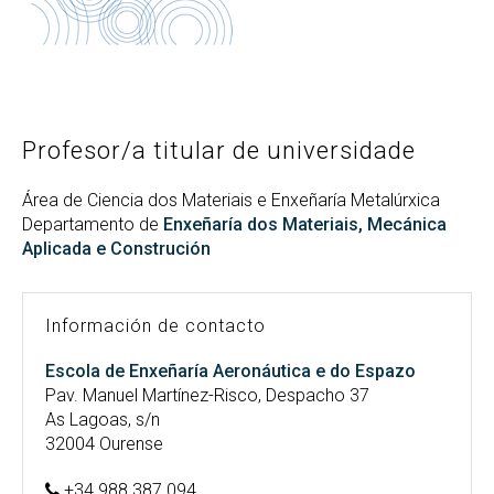
Buscar
Twitter
Instagram
Youtube
Linkedin
BUSCAR
Search
ES
EN
por:
Profesor/a titular de universidade
Área de Ciencia dos Materiais e Enxeñaría Metalúrxica
Departamento de
Enxeñaría dos Materiais, Mecánica
Aplicada e Construción
Información de contacto
Escola de Enxeñaría Aeronáutica e do Espazo
Pav. Manuel Martínez-Risco, Despacho 37
As Lagoas, s/n
32004 Ourense
+34 988 387 094