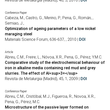
Revista de Metalurgia (Madrid), 46, 3, 2010 |
DOI
Conference Paper
Cabeza, M., Castro, G., Merino, P., Pena, G., Román, ,
Semiao, J.,
Optimization of ageing parameters of a low nickel
maraging steel
Materials Science Forum, 636-637, , 2010 |
DOI
Article
Abreu, C.M., Freire, L., Nóvoa, X.R., Pena, G., Pérez, Y.M.C.
Comparative study of the electrochemical behaviour of
iron in alkaline media containing red mud and grey
slurries. The effect of Al<sup>3+</sup>
Revista de Metalurgia (Madrid), 45, 1, 2009 |
DOI
Conference Paper
Abreu, C.M., Cristóbal, M.J., Figueroa, R., Novoa, X.R.,
Pena, G., Pérez, M.C.
Microstructure of the passive layer formed on