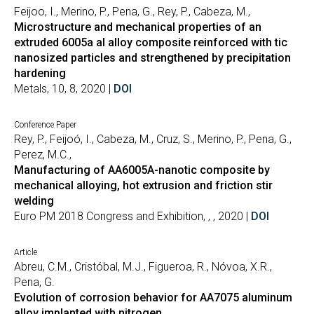
Feijoo, I., Merino, P., Pena, G., Rey, P., Cabeza, M.,
Microstructure and mechanical properties of an
extruded 6005a al alloy composite reinforced with tic
nanosized particles and strengthened by precipitation
hardening
Metals, 10, 8, 2020 |
DOI
Conference Paper
Rey, P., Feijoó, I., Cabeza, M., Cruz, S., Merino, P., Pena, G.,
Perez, M.C.,
Manufacturing of AA6005A-nanotic composite by
mechanical alloying, hot extrusion and friction stir
welding
Euro PM 2018 Congress and Exhibition, , , 2020 |
DOI
Article
Abreu, C.M., Cristóbal, M.J., Figueroa, R., Nóvoa, X.R.,
Pena, G.
Evolution of corrosion behavior for AA7075 aluminum
alloy implanted with nitrogen