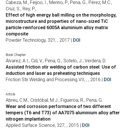
Cabeza, M., Feijoo, I., Merino, P., Pena, G., Pérez, M.C.,
Cruz, S., Rey, P.,
Effect of high energy ball milling on the morphology,
microstructure and properties of nano-sized TiC
particle-reinforced 6005A aluminium alloy matrix
composite
Powder Technology, 321, , 2017 |
DOI
Book Chapter
Álvarez, A.I., Cid, V., Pena, G., Sotelo, J., Verdera, D.
Assisted friction stir welding of carbon steel: Use of
induction and laser as preheating techniques
Friction Stir Welding and Processing VII, , , 2016 |
DOI
Article
Abreu, C.M., Cristóbal, M.J., Figueroa, R., Pena, G.
Wear and corrosion performance of two different
tempers (T6 and T73) of AA7075 aluminium alloy after
nitrogen implantation
Applied Surface Science, 327, , 2015 |
DOI