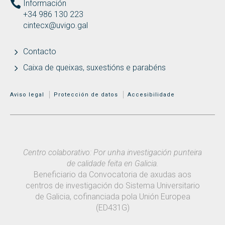
Información
+34 986 130 223
cintecx@uvigo.gal
Contacto
Caixa de queixas, suxestións e parabéns
MENÚ ADICIONAL
Aviso legal
Protección de datos
Accesibilidade
Centro colaborativo: Por unha investigación punteira
de calidade feita en Galicia.
Beneficiario da Convocatoria de axudas aos
centros de investigación do Sistema Universitario
de Galicia, cofinanciada pola Unión Europea
(ED431G)