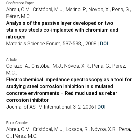
Conference Paper
Abreu, C.M., Cristóbal, M.J., Merino, P., Novoa, X., Pena, G.,
Pérez, M.C.
Analysis of the passive layer developed on two
stainless steels co-implanted with chromium and
nitrogen
Materials Science Forum, 587-588, , 2008 |
DOI
Article
Collazo, A., Cristóbal, M.J., Nóvoa, X.R., Pena, G., Pérez,
M.C.,
Electrochemical impedance spectroscopy as a tool for
studying steel corrosion inhibition in simulated
concrete environments – Red mud used as rebar
corrosion inhibitor
Journal of ASTM International, 3, 2, 2006 |
DOI
Book Chapter
Abreu, C.M., Cristóbal, M.J., Losada, R., Nóvoa, X.R., Pena,
G., Pérez, M.C.