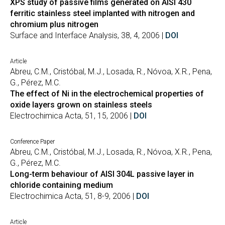
XPS study of passive films generated on AISI 430
ferritic stainless steel implanted with nitrogen and
chromium plus nitrogen
Surface and Interface Analysis, 38, 4, 2006 |
DOI
Article
Abreu, C.M., Cristóbal, M.J., Losada, R., Nóvoa, X.R., Pena,
G., Pérez, M.C.
The effect of Ni in the electrochemical properties of
oxide layers grown on stainless steels
Electrochimica Acta, 51, 15, 2006 |
DOI
Conference Paper
Abreu, C.M., Cristóbal, M.J., Losada, R., Nóvoa, X.R., Pena,
G., Pérez, M.C.
Long-term behaviour of AISI 304L passive layer in
chloride containing medium
Electrochimica Acta, 51, 8-9, 2006 |
DOI
Article