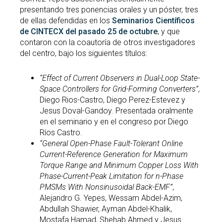
presentando tres ponencias orales y un póster, tres
de ellas defendidas en los
Seminarios Científicos
de CINTECX del pasado 25 de octubre
, y que
contaron con la coautoría de otros investigadores
del centro, bajo los siguientes títulos:
“Effect of Current Observers in Dual-Loop State-
Space Controllers for Grid-Forming Converters”
,
Diego Rios-Castro, Diego Perez-Estevez y
Jesus Doval-Gandoy. Presentada oralmente
en el seminario y en el congreso por Diego
Ríos Castro.
“General Open-Phase Fault-Tolerant Online
Current-Reference Generation for Maximum
Torque Range and Minimum Copper Loss With
Phase-Current-Peak Limitation for n-Phase
PMSMs With Nonsinusoidal Back-EMF”
,
Alejandro G. Yepes, Wessam Abdel-Azim,
Abdullah Shawier, Ayman Abdel-Khalik,
Mostafa Hamad, Shehab Ahmed y Jesus