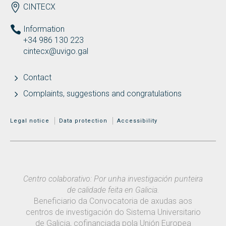
ENDEREZO EN
CINTECX
Information
+34 986 130 223
cintecx@uvigo.gal
Contact
Complaints, suggestions and congratulations
MENÚ ADICIONAL
Legal notice
Data protection
Accessibility
Centro colaborativo: Por unha investigación punteira
de calidade feita en Galicia.
Beneficiario da Convocatoria de axudas aos
centros de investigación do Sistema Universitario
de Galicia, cofinanciada pola Unión Europea