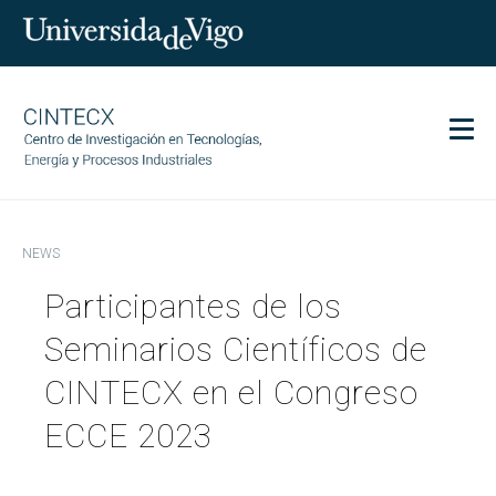
Men
CINTECX
NEWS
Research
Participantes de los
Transfer
Services
Seminarios Científicos de
Science and society
CINTECX en el Congreso
Communication
ECCE 2023
Equality