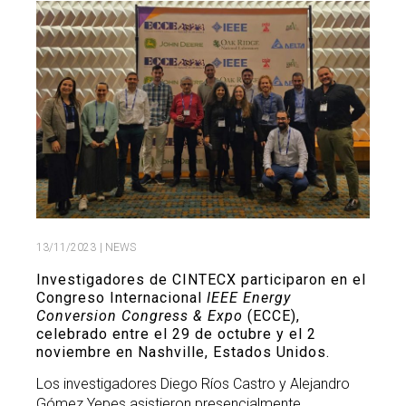
Search
Twitter
Instagram
Youtube
Linkedin
SEARCH
Search
GL
ES
for:
13/11/2023
| NEWS
Investigadores de CINTECX participaron en el
Congreso Internacional
IEEE Energy
Conversion Congress & Expo
(ECCE),
celebrado entre el 29 de octubre y el 2
noviembre en Nashville, Estados Unidos.
Los investigadores Diego Ríos Castro y Alejandro
Gómez Yepes asistieron presencialmente