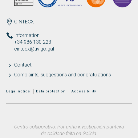
ENDEREZO EN
CINTECX
Information
+34 986 130 223
cintecx@uvigo.gal
Contact
Complaints, suggestions and congratulations
MENÚ ADICIONAL
Legal notice
Data protection
Accessibility
Centro colaborativo: Por unha investigación punteira
de calidade feita en Galicia.