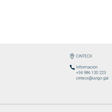
ENDEREZO
CINTECX
Información
+34 986 130 223
cintecx@uvigo.gal