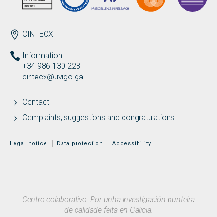
ENDEREZO EN
CINTECX
Information
+34 986 130 223
cintecx@uvigo.gal
Contact
Complaints, suggestions and congratulations
MENÚ ADICIONAL
Legal notice
Data protection
Accessibility
Centro colaborativo: Por unha investigación punteira
de calidade feita en Galicia.