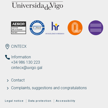
ENDEREZO EN
CINTECX
Information
+34 986 130 223
cintecx@uvigo.gal
Contact
Complaints, suggestions and congratulations
MENÚ ADICIONAL
Legal notice
Data protection
Accessibility