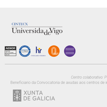
LOGOTIPO
Centro colaborativo: P
Beneficiario da Convocatoria de axudas aos centros de i