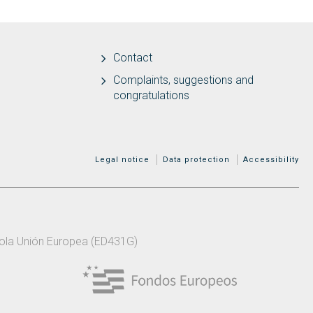
Contact
Complaints, suggestions and
congratulations
MENÚ ADICIONAL
Legal notice
Data protection
Accessibility
 pola Unión Europea (ED431G)