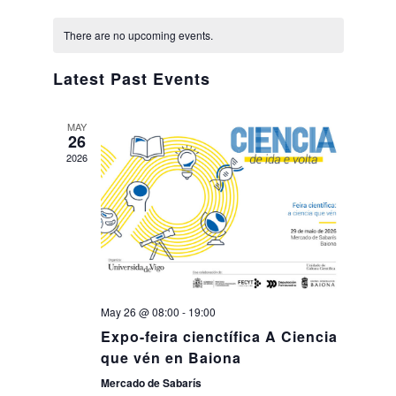
Views
Select
Navig
Calendar
date.
Naviga
Search
There are no upcoming events.
Twitter
Instagram
Youtube
Linkedin
SEARCH
Search
GL
ES
of
for:
Latest Past Events
Events
MAY
26
2026
May 26 @ 08:00
-
19:00
Expo-feira cienctífica A Ciencia
que vén en Baiona
Mercado de Sabarís