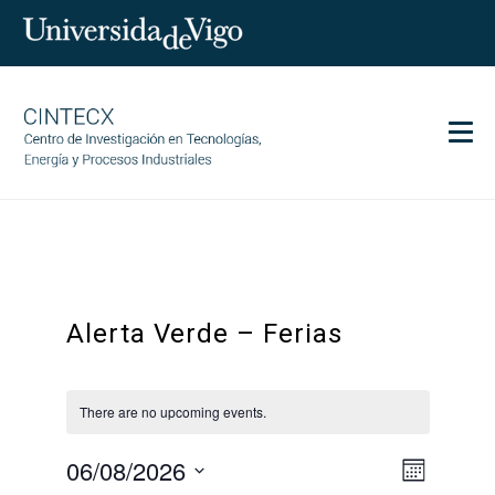
Men
CINTECX
Research
Transfer
Alerta Verde – Ferias
Services
Science and society
Communication
There are no upcoming events.
Equality
06/08/2026
Event
Views
Month