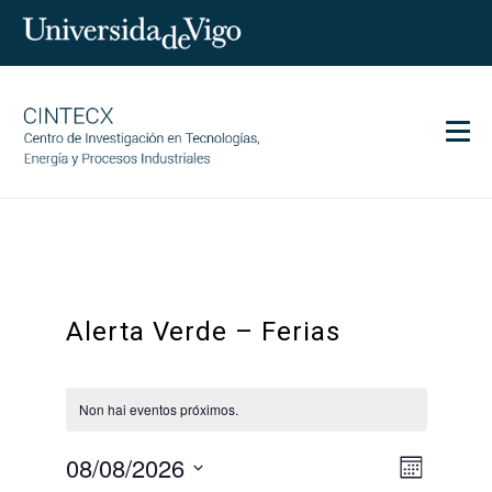
Men
CINTECX
Investigación
Transferencia
Alerta Verde – Ferias
Servizos
Ciencia e sociedade
Comunicación
Non hai eventos próximos.
Igualdade
08/08/2026
Naveg
Views
Month