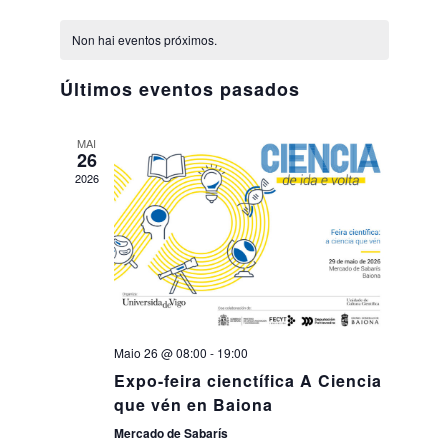
de
Select
Navig
Calendario
date.
vistas
Buscar
Non hai eventos próximos.
Twitter
Instagram
Youtube
Linkedin
BUSCAR
Search
ES
EN
de
de
por:
Event
Últimos eventos pasados
eventos
MAI
26
2026
Maio 26 @ 08:00
-
19:00
Expo-feira cienctífica A Ciencia
que vén en Baiona
Mercado de Sabarís