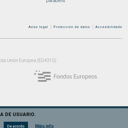
parabéns
MENÚ ADICIONAL
Aviso legal
Protección de datos
Accesibilidade
 pola Unión Europea (ED431G)
A DE USUARIO.
Ver máis
Máis info
De acordo