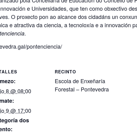
 Innovación e Universidades, que ten como obxectivo d
oves. O proxecto pon ao alcance dos cidadáns un conxun
ca e atractiva da ciencia, a tecnoloxía e a innovación p
.
tenciencia
tevedra.gal/pontenciencia/
TALLES
RECINTO
Escola de Enxeñaría
mezo:
Forestal – Pontevedra
io 8 @ 08:00
mate:
io 9 @ 17:00
tegoría dos
ento: