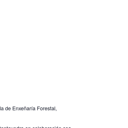
a de Enxeñaría Forestal,
Pontevedra en colaboración coa