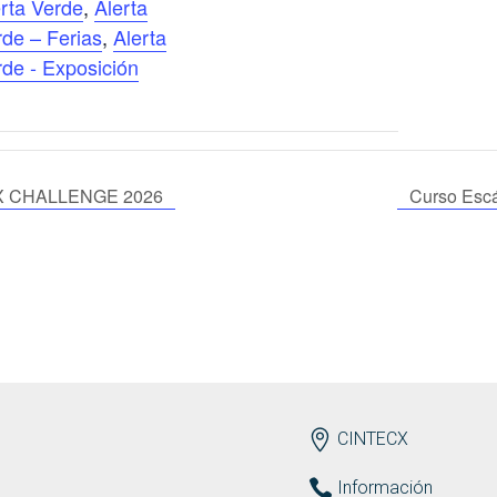
rta Verde
,
Alerta
rde – Ferias
,
Alerta
de - Exposición
ECX CHALLENGE 2026
Curso Escá
ENDEREZO
CINTECX
Información