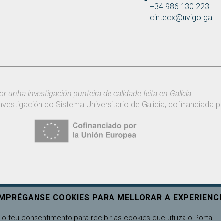
+34 986 130 223
cintecx@uvigo.gal
or unha investigación punteira de calidade feita en Galicia.
nvestigación do Sistema Universitario de Galicia, cofinanciada
EMPRÉGANSE COOKIES PARA MELLORAR A EXPERIENCI
o teu consentimento para recibir as cookies que utiliza o Portal.