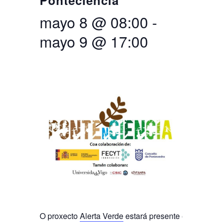
Ponteciencia
mayo 8 @ 08:00
-
Buscar
Twitter
Instagram
Youtube
Linkedin
BUSCAR
Search
GL
EN
por:
mayo 9 @ 17:00
O proxecto
Alerta Verde
estará presente en