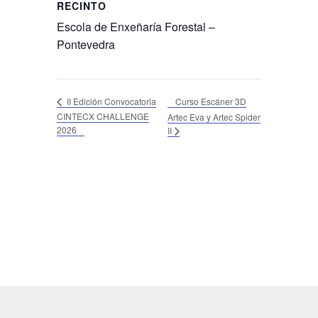
RECINTO
Escola de Enxeñaría Forestal –
Pontevedra
Curso Escáner 3D
II Edición Convocatoria
CINTECX CHALLENGE
Artec Eva y Artec Spider
2026
II