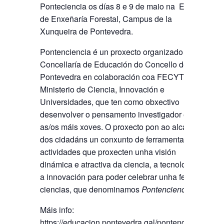
Ponteciencia os días 8 e 9 de maio na Escola
de Enxeñaría Forestal, Campus de la
Xunqueira de Pontevedra.
Pontenciencia é un proxecto organizado pola
Concellaría de Educación do Concello de
Pontevedra en colaboración coa FECYT –
Ministerio de Ciencia, Innovación e
Universidades, que ten como obxectivo
desenvolver o pensamento investigador entre
as/os máis xoves. O proxecto pon ao alcance
dos cidadáns un conxunto de ferramentas e
actividades que proxecten unha visión
dinámica e atractiva da ciencia, a tecnoloxía e
a innovación para poder celebrar unha feira de
ciencias, que denominamos
Pontenciencia
.
Máis info:
https://educacion.pontevedra.gal/pontenciencia/