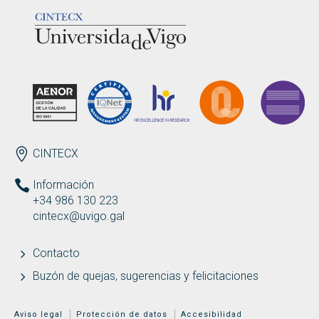
LOGOTIPO
ENDEREZO ES
CINTECX
Información
+34 986 130 223
cintecx@uvigo.gal
Contacto
Buzón de quejas, sugerencias y felicitaciones
MENÚ ADICIONAL
Aviso legal
Protección de datos
Accesibilidad