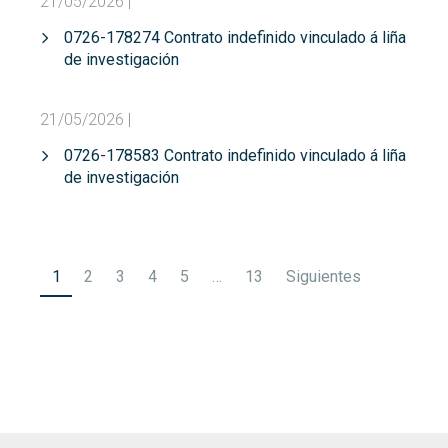
21/05/2026
|
0726-178274 Contrato indefinido vinculado á liña
de investigación
21/05/2026
|
0726-178583 Contrato indefinido vinculado á liña
de investigación
Paginación
1
2
3
4
5
…
13
Siguientes
de
entradas