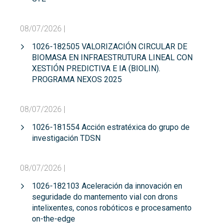
Buscar
Twitter
Instagram
Youtube
Linkedin
BUSCAR
Search
GL
EN
08/07/2026
|
por:
1026-182505 VALORIZACIÓN CIRCULAR DE
BIOMASA EN INFRAESTRUTURA LINEAL CON
XESTIÓN PREDICTIVA E IA (BIOLIN).
PROGRAMA NEXOS 2025
08/07/2026
|
1026-181554 Acción estratéxica do grupo de
investigación TDSN
08/07/2026
|
1026-182103 Aceleración da innovación en
seguridade do mantemento vial con drons
intelixentes, conos robóticos e procesamento
on-the-edge