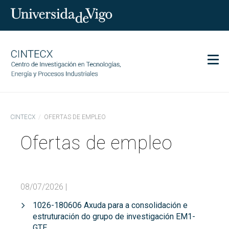
Men
CINTECX
CINTECX
OFERTAS DE EMPLEO
Investigación
Ofertas de empleo
Transferencia
Servicios
Ciencia y sociedad
08/07/2026
|
Comunicación
1026-180606 Axuda para a consolidación e
Igualdad
estruturación do grupo de investigación EM1-
GTE