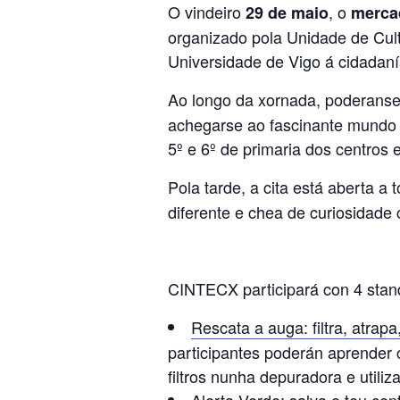
O vindeiro
, o
29 de maio
merca
organizado pola Unidade de Cultu
Universidade de Vigo á cidadanía 
Ao longo da xornada, poderanse 
achegarse ao fascinante mundo da
5º e 6º de primaria dos centros 
Pola tarde, a cita está aberta a 
diferente e chea de curiosidade c
CINTECX participará con 4 stan
Rescata a auga: filtra, atrapa
participantes poderán aprender
filtros nunha depuradora e utili
Alerta Verde: salva o teu c