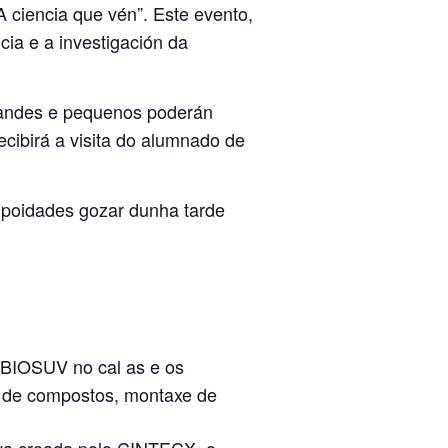
“A ciencia que vén”. Este evento,
cia e a investigación da
randes e pequenos poderán
ecibirá a visita do alumnado de
 poidades gozar dunha tarde
 BIOSUV no cal as e os
n de compostos, montaxe de
iva creada polo CINTECX, o