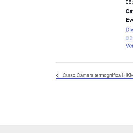
08:
Ca
Ev
Di
cie
Ve
Curso Cámara termográfica HI