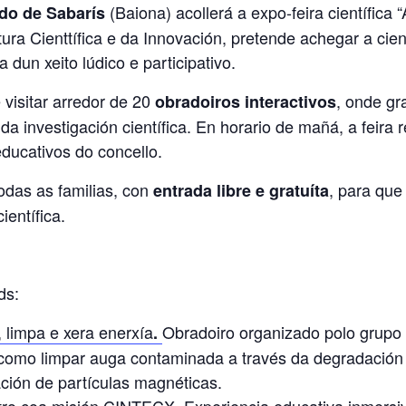
(Baiona) acollerá a expo-feira científica 
do de Sabarís
ra Cienttífica e da Innovación, pretende achegar a cien
dun xeito lúdico e participativo.
visitar arredor de 20
, onde g
obradoiros interactivos
 investigación científica. En horario de mañá, a feira r
educativos do concello.
todas as familias, con
, para que
entrada libre e gratuíta
ientífica.
ds:
, limpa e xera enerxía
Obradoiro organizado polo grupo
.
 como limpar auga contaminada a través da degradació
zación de partículas magnéticas.
entro coa misión CINTECX.
Experiencia educativa inmers