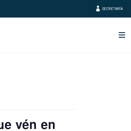
SECRETARÍA
Men
que vén en