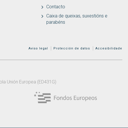
Contacto
Caixa de queixas, suxestións e
parabéns
MENÚ ADICIONAL
Aviso legal
Protección de datos
Accesibilidade
 pola Unión Europea (ED431G)