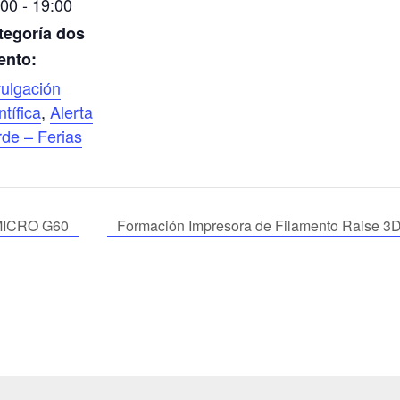
00 - 19:00
tegoría dos
ento:
vulgación
ntífica
,
Alerta
rde – Ferias
KMICRO G60
Formación Impresora de Filamento Raise 3