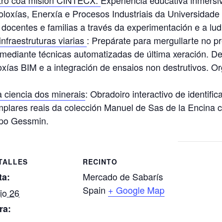
oloxías, Enerxía e Procesos Industriais da Universidade
ocentes e familias a través da experimentación e a ludi
infraestruturas viarias
: Prepárate para mergullarte no p
mediante técnicas automatizadas de última xeración. D
doloxías BIM e a integración de ensaios non destrutivos. 
a ciencia dos minerais
: Obradoiro interactivo de identifi
plares reais da colección Manuel de Sas de la Encina c
upo Gessmin.
TALLES
RECINTO
Mercado de Sabarís
ta:
Spain
+ Google Map
io 26
ra: