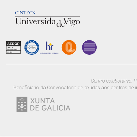
LOGOTIPO
Centro colaborativo: P
Beneficiario da Convocatoria de axudas aos centros de i