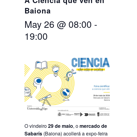
A Ciencia que vén en
Baiona
Search
Twitter
Instagram
Youtube
Linkedin
SEARCH
Search
GL
ES
for:
May 26 @ 08:00
-
19:00
O vindeiro
29 de maio
, o
mercado de
Sabarís
(Baiona) acollerá a expo-feira