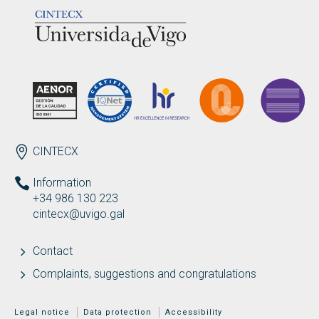
ENDEREZO EN
CINTECX
Information
+34 986 130 223
cintecx@uvigo.gal
Contact
Complaints, suggestions and congratulations
MENÚ ADICIONAL
Legal notice
Data protection
Accessibility