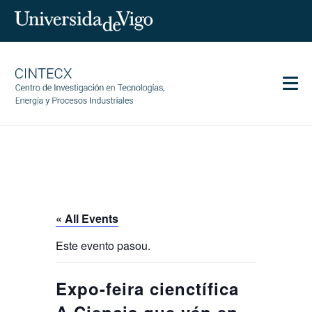
Men
CINTECX
Research
Transfer
Services
« All Events
Science and society
Este evento pasou.
Communication
Equality
Expo-feira cienctífica