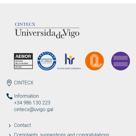
LOGOTIPO
ENDEREZO EN
CINTECX
Information
+34 986 130 223
cintecx@uvigo.gal
Contact
Complaints, suggestions and congratulations