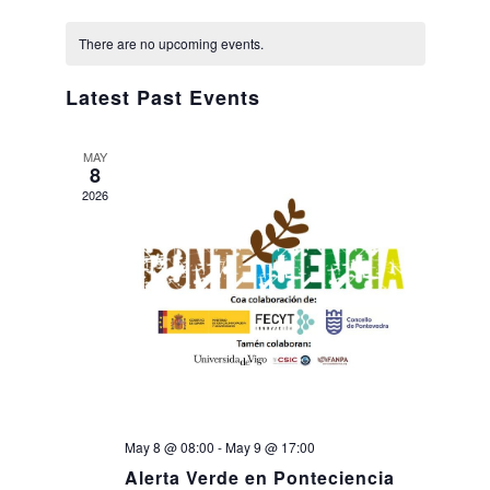
Views
Select
Navig
Calendar
date.
Naviga
Search
There are no upcoming events.
Twitter
Instagram
Youtube
Linkedin
SEARCH
Search
GL
ES
of
for:
Latest Past Events
Events
MAY
8
2026
May 8 @ 08:00
-
May 9 @ 17:00
Alerta Verde en Ponteciencia