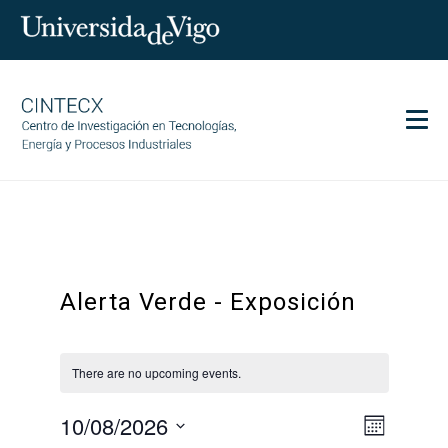
Men
CINTECX
Research
Transfer
Alerta Verde - Exposición
Services
Science and society
Communication
There are no upcoming events.
Equality
10/08/2026
Event
Views
Month