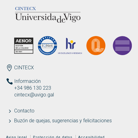
LOGOTIPO
ENDEREZO ES
CINTECX
Información
+34 986 130 223
cintecx@uvigo.gal
Contacto
Buzón de quejas, sugerencias y felicitaciones
MENÚ ADICIONAL
Aviso legal
Protección de datos
Accesibilidad