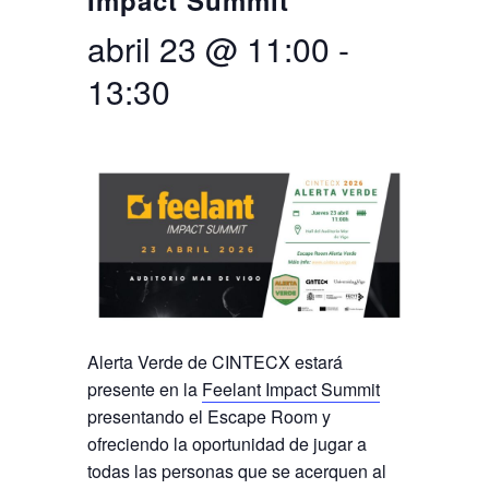
Impact Summit
abril 23 @ 11:00
-
Buscar
Twitter
Instagram
Youtube
Linkedin
BUSCAR
Search
GL
EN
por:
13:30
Alerta Verde de CINTECX estará
presente en la
Feelant Impact Summit
presentando el Escape Room y
ofreciendo la oportunidad de jugar a
todas las personas que se acerquen al