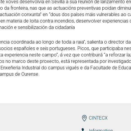
e xoves desenvolvía en Sevilla a súa reunión de lanzamento eng
go da fronteira, nas que as actuacións preventivas poidan diminu
 de actuación conxunta” en “dous dos países máis vulnerables a
n materia de loita contra incendios, desenvolver experiencias
ación e sensibilización da cidadanía
encia coordinada ao longo de toda a raia”, salienta o director d
socios españoles e seis portugueses. Picos, que participaba ne
 experiencia neste campo”, á vez que contribuirá “a reforzar laz
s no marco deste proxecto, está representada por investigado
Enxeñería Industrial do campus vigués e da Facultade de Educac
campus de Ourense.
ENDEREZO EN
CINTECX
Information