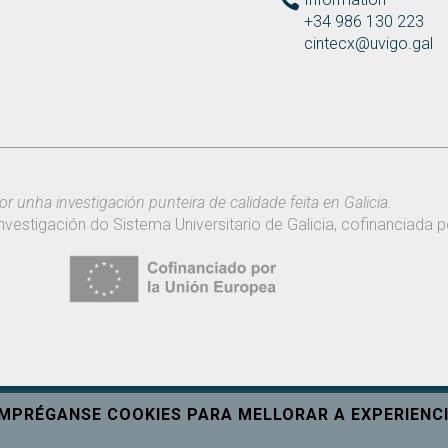
+34 986 130 223
cintecx@uvigo.gal
or unha investigación punteira de calidade feita en Galicia.
nvestigación do Sistema Universitario de Galicia, cofinanciada
EMPRÉGANSE COOKIES PARA MELLORAR A EXPERIENCI