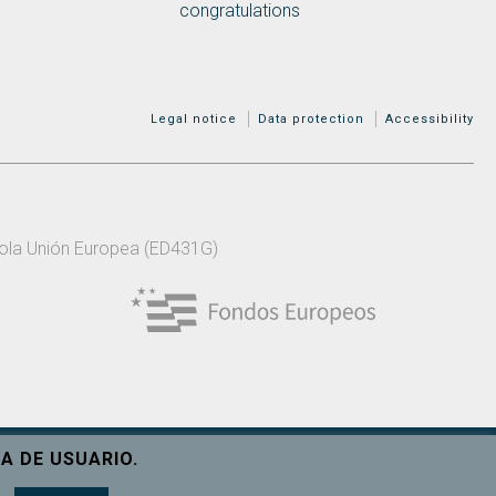
congratulations
MENÚ ADICIONAL
Legal notice
Data protection
Accessibility
 pola Unión Europea (ED431G)
A DE USUARIO.
Ver máis