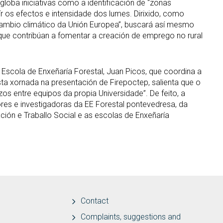
loba iniciativas como a identificación de “zonas
ír os efectos e intensidade dos lumes. Dirixido, como
o cambio climático da Unión Europea”, buscará así mesmo
 que contribúan a fomentar a creación de emprego no rural
a Escola de Enxeñaría Forestal, Juan Picos, que coordina a
sta xornada na presentación de Firepoctep, salienta que o
os entre equipos da propia Universidade”. De feito, a
res e investigadoras da EE Forestal pontevedresa, da
ión e Traballo Social e as escolas de Enxeñaría
Contact
Complaints, suggestions and