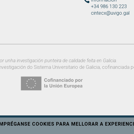
+34 986 130 223
cintecx@uvigo.gal
or unha investigación punteira de calidade feita en Galicia.
nvestigación do Sistema Universitario de Galicia, cofinanciada
EMPRÉGANSE COOKIES PARA MELLORAR A EXPERIENCI