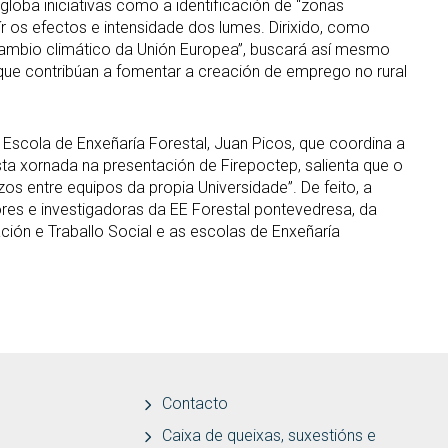
loba iniciativas como a identificación de “zonas
ír os efectos e intensidade dos lumes. Dirixido, como
o cambio climático da Unión Europea”, buscará así mesmo
 que contribúan a fomentar a creación de emprego no rural
a Escola de Enxeñaría Forestal, Juan Picos, que coordina a
sta xornada na presentación de Firepoctep, salienta que o
os entre equipos da propia Universidade”. De feito, a
res e investigadoras da EE Forestal pontevedresa, da
ión e Traballo Social e as escolas de Enxeñaría
Contacto
Caixa de queixas, suxestións e