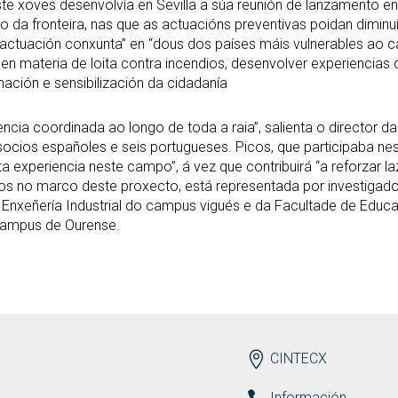
e xoves desenvolvía en Sevilla a súa reunión de lanzamento eng
go da fronteira, nas que as actuacións preventivas poidan diminu
 de actuación conxunta” en “dous dos países máis vulnerables a
n materia de loita contra incendios, desenvolver experiencias
ación e sensibilización da cidadanía
encia coordinada ao longo de toda a raia”, salienta o director d
socios españoles e seis portugueses. Picos, que participaba ne
 experiencia neste campo”, á vez que contribuirá “a reforzar laz
s no marco deste proxecto, está representada por investigado
Enxeñería Industrial do campus vigués e da Facultade de Educac
campus de Ourense.
ENDEREZO
CINTECX
Información