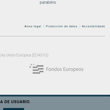
parabéns
MENÚ ADICIONAL
Aviso legal
Protección de datos
Accesibilidade
 pola Unión Europea (ED431G)
A DE USUARIO.
Ver máis