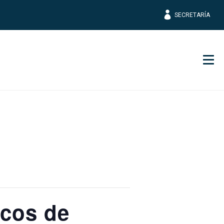
SECRETARÍA
Men
icos de