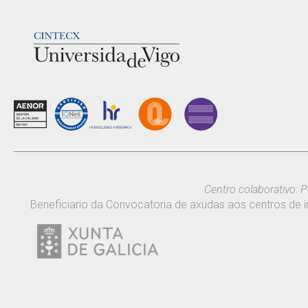
LOGOTIPO
Centro colaborativo: P
Beneficiario da Convocatoria de axudas aos centros de i