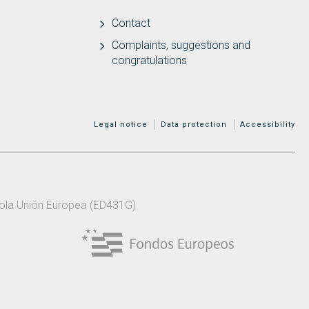
Contact
Complaints, suggestions and
congratulations
MENÚ ADICIONAL
Legal notice
Data protection
Accessibility
 pola Unión Europea (ED431G)