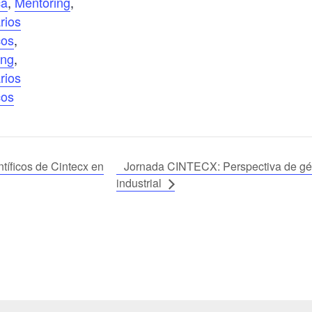
ca
,
Mentoring
,
rios
cos
,
ing
,
rios
cos
íficos de Cintecx en
Jornada CINTECX: Perspectiva de gén
industrial