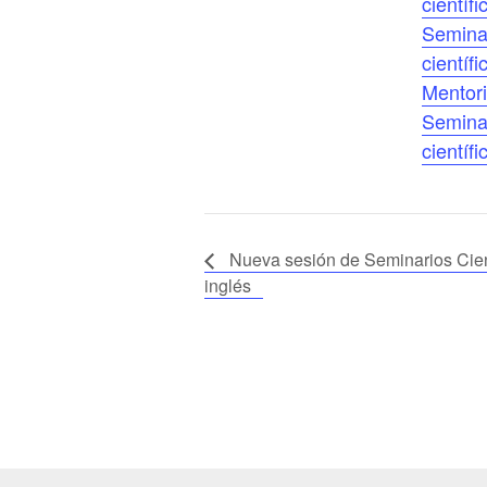
científi
Semina
científi
Mentor
Semina
científi
Nueva sesión de Seminarios Cient
inglés