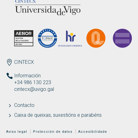
ENDEREZO
CINTECX
Información
+34 986 130 223
cintecx@uvigo.gal
Contacto
Caixa de queixas, suxestións e parabéns
MENÚ ADICIONAL
Aviso legal
Protección de datos
Accesibilidade