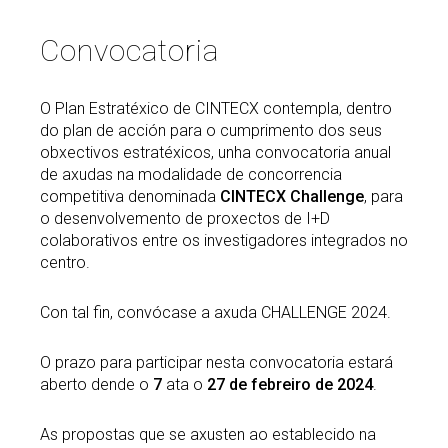
Buscar
Twitter
Instagram
Youtube
Linkedin
Convocatoria
BUSCAR
Search
ES
EN
por:
O Plan Estratéxico de CINTECX contempla, dentro
do plan de acción para o cumprimento dos seus
obxectivos estratéxicos, unha convocatoria anual
de axudas na modalidade de concorrencia
competitiva denominada
CINTECX Challenge
, para
o desenvolvemento de proxectos de I+D
colaborativos entre os investigadores integrados no
centro.
Con tal fin, convócase a axuda CHALLENGE 2024.
O prazo para participar nesta convocatoria estará
aberto dende o
7
ata o
27 de febreiro de 2024
.
As propostas que se axusten ao establecido na