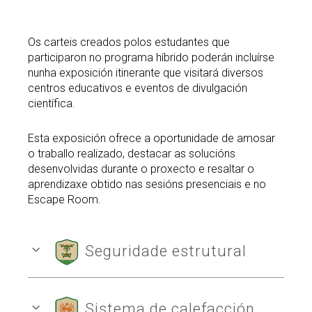
Buscar
Twitter
Instagram
Youtube
Linkedin
BUSCAR
Search
ES
EN
por:
Os carteis creados polos estudantes que
participaron no programa híbrido poderán incluírse
nunha exposición itinerante que visitará diversos
centros educativos e eventos de divulgación
científica.
Esta exposición ofrece a oportunidade de amosar
o traballo realizado, destacar as solucións
desenvolvidas durante o proxecto e resaltar o
aprendizaxe obtido nas sesións presenciais e no
Escape Room.
Seguridade estrutural
Sistema de calefacción