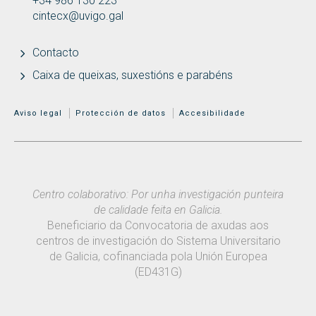
+34 986 130 223
cintecx@uvigo.gal
Contacto
Caixa de queixas, suxestións e parabéns
MENÚ ADICIONAL
Aviso legal
Protección de datos
Accesibilidade
Centro colaborativo: Por unha investigación punteira
de calidade feita en Galicia.
Beneficiario da Convocatoria de axudas aos
centros de investigación do Sistema Universitario
de Galicia, cofinanciada pola Unión Europea
(ED431G)