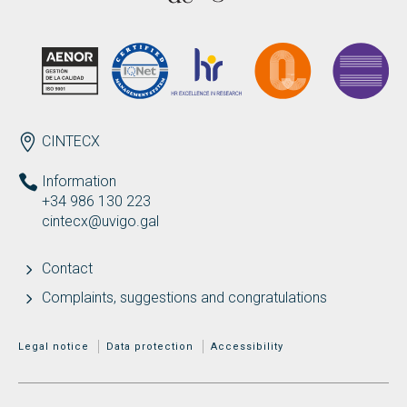
Search
Twitter
Instagram
Youtube
Linkedin
SEARCH
Search
GL
ES
for:
ENDEREZO EN
CINTECX
Information
+34 986 130 223
cintecx@uvigo.gal
Contact
Complaints, suggestions and congratulations
MENÚ ADICIONAL
Legal notice
Data protection
Accessibility