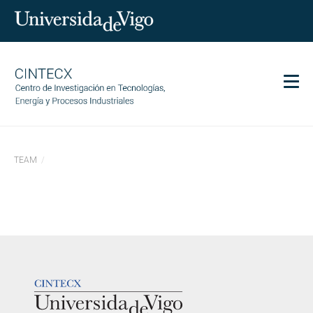
Men
CINTECX
TEAM
Research
Transfer
Services
Science and society
Communication
LOGOTIPO
Equality