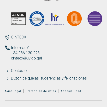
Buscar
Twitter
Instagram
Youtube
Linkedin
BUSCAR
Search
GL
EN
por:
ENDEREZO ES
CINTECX
Información
+34 986 130 223
cintecx@uvigo.gal
Contacto
Buzón de quejas, sugerencias y felicitaciones
MENÚ ADICIONAL
Aviso legal
Protección de datos
Accesibilidad