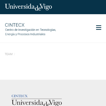
Men
CINTECX
TEAM
Research
Transfer
Services
Science and society
Communication
LOGOTIPO
Equality