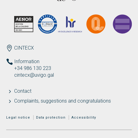
Search
Twitter
Instagram
Youtube
Linkedin
SEARCH
Search
GL
ES
for:
ENDEREZO EN
CINTECX
Information
+34 986 130 223
cintecx@uvigo.gal
Contact
Complaints, suggestions and congratulations
MENÚ ADICIONAL
Legal notice
Data protection
Accessibility