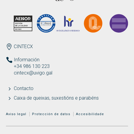
Buscar
Twitter
Instagram
Youtube
Linkedin
BUSCAR
Search
ES
EN
por:
ENDEREZO
CINTECX
Información
+34 986 130 223
cintecx@uvigo.gal
Contacto
Caixa de queixas, suxestións e parabéns
MENÚ ADICIONAL
Aviso legal
Protección de datos
Accesibilidade