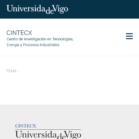
Men
CINTECX
TEAM
Investigación
Transferencia
Servizos
Ciencia e sociedade
Comunicación
LOGOTIPO
Igualdade