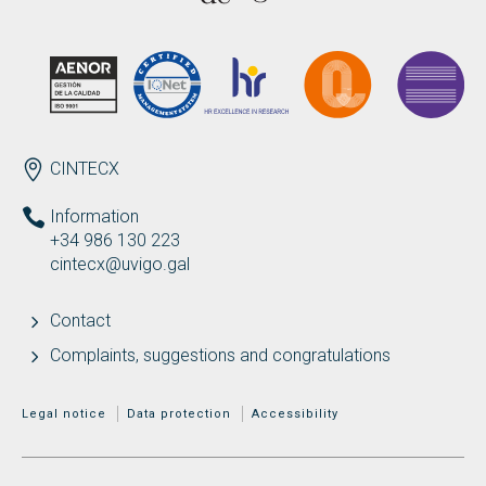
Search
Twitter
Instagram
Youtube
Linkedin
SEARCH
Search
GL
ES
for:
ENDEREZO EN
CINTECX
Information
+34 986 130 223
cintecx@uvigo.gal
Contact
Complaints, suggestions and congratulations
MENÚ ADICIONAL
Legal notice
Data protection
Accessibility