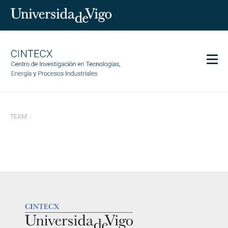
Men
CINTECX
TEAM
Research
Transfer
Services
Science and society
Communication
LOGOTIPO
Equality