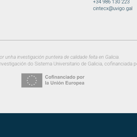
+34 986 130 223
cintecx@uvigo.gal
or unha investigación punteira de calidade feita en Galicia.
nvestigación do Sistema Universitario de Galicia, cofinanciada