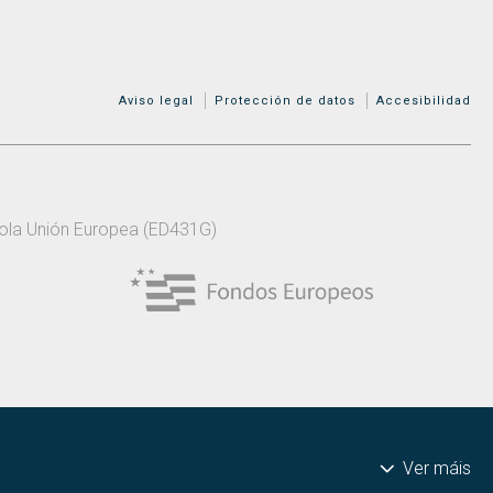
MENÚ ADICIONAL
Aviso legal
Protección de datos
Accesibilidad
 pola Unión Europea (ED431G)
Ver máis