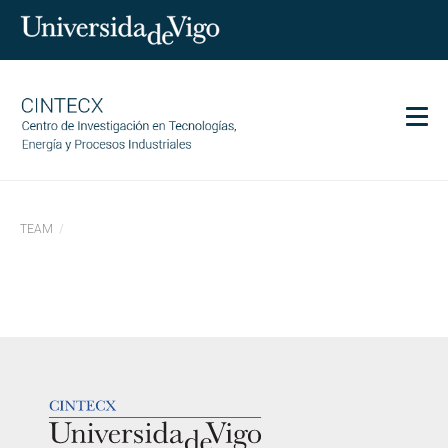
Men
CINTECX
TEAM
Research
Transfer
Services
Science and society
Communication
LOGOTIPO
Equality