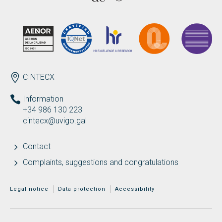
Search
Twitter
Instagram
Youtube
Linkedin
SEARCH
Search
GL
ES
for:
ENDEREZO EN
CINTECX
Information
+34 986 130 223
cintecx@uvigo.gal
Contact
Complaints, suggestions and congratulations
MENÚ ADICIONAL
Legal notice
Data protection
Accessibility