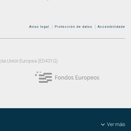
MENÚ ADICIONAL
Aviso legal
Protección de datos
Accesibilidade
 pola Unión Europea (ED431G)
Ver máis