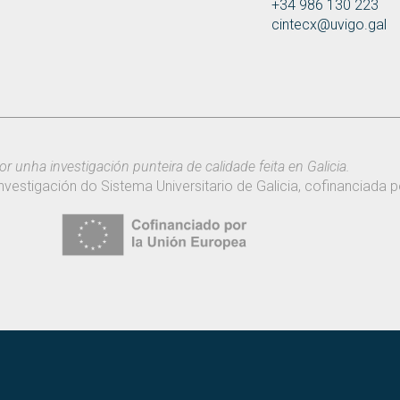
+34 986 130 223
cintecx@uvigo.gal
or unha investigación punteira de calidade feita en Galicia.
nvestigación do Sistema Universitario de Galicia, cofinanciada