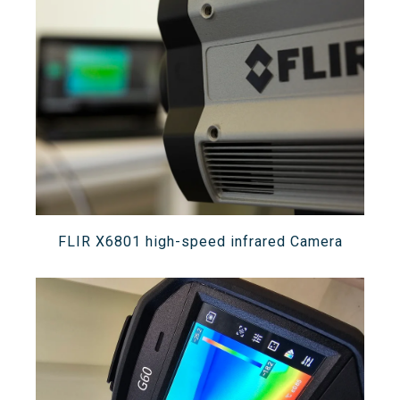
Search
Twitter
Instagram
Youtube
Linkedin
SEARCH
Search
GL
ES
for:
FLIR X6801 high-speed infrared Camera