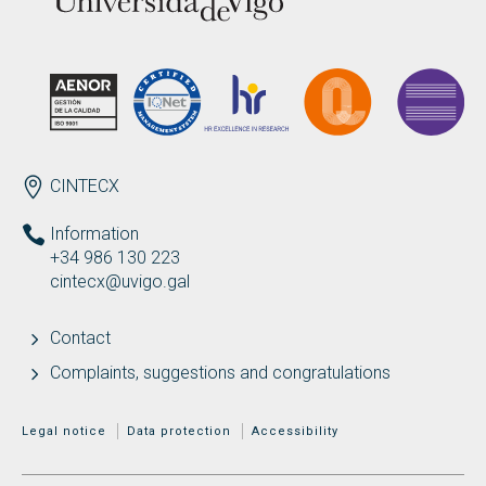
ENDEREZO EN
CINTECX
Information
+34 986 130 223
cintecx@uvigo.gal
Contact
Complaints, suggestions and congratulations
MENÚ ADICIONAL
Legal notice
Data protection
Accessibility