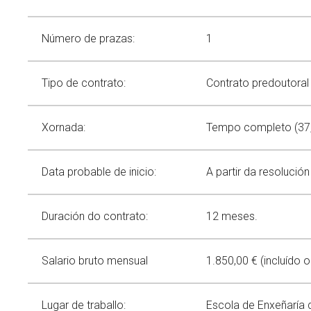
Communication
Service Catalog
Contributions to congresses
Scientific dissemination
Spin offs
Thesis
Equality
Green Alert
News
Número de prazas:
1
Events
Equality Policy
Calendar
Tipo de contrato:
Contrato predoutoral 
Equality in research
Search
Twitter
Instagram
Youtube
Linkedin
Press
SEARCH
Search
GL
ES
Equality in CINTECX
for:
Xornada:
Tempo completo (37,
Data probable de inicio:
A partir da resoluci
Duración do contrato:
12 meses.
Salario bruto mensual
1.850,00 € (incluído 
Lugar de traballo:
Escola de Enxeñaría 