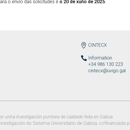
para o envío das solicitudes é
o 20 de xuño de 2025.
ENDEREZO EN
CINTECX
Information
+34 986 130 223
cintecx@uvigo.gal
or unha investigación punteira de calidade feita en Galicia.
nvestigación do Sistema Universitario de Galicia, cofinanciada