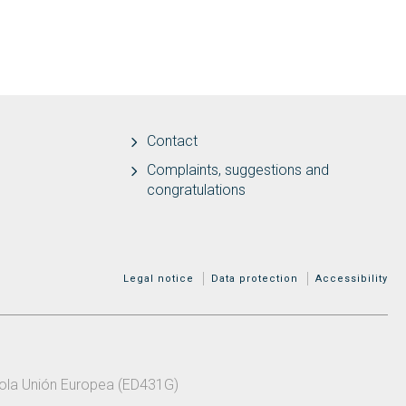
Contact
Complaints, suggestions and
congratulations
MENÚ ADICIONAL
Legal notice
Data protection
Accessibility
 pola Unión Europea (ED431G)