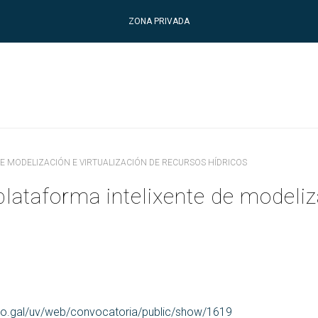
ZONA PRIVADA
E MODELIZACIÓN E VIRTUALIZACIÓN DE RECURSOS HÍDRICOS
taforma intelixente de modelizac
vigo.gal/uv/web/convocatoria/public/show/1619