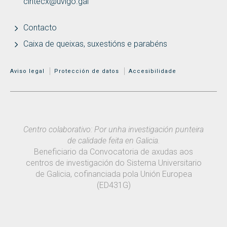
cintecx@uvigo.gal
Contacto
Caixa de queixas, suxestións e parabéns
MENÚ ADICIONAL
Aviso legal
Protección de datos
Accesibilidade
Centro colaborativo: Por unha investigación punteira
de calidade feita en Galicia.
Beneficiario da Convocatoria de axudas aos
centros de investigación do Sistema Universitario
de Galicia, cofinanciada pola Unión Europea
(ED431G)