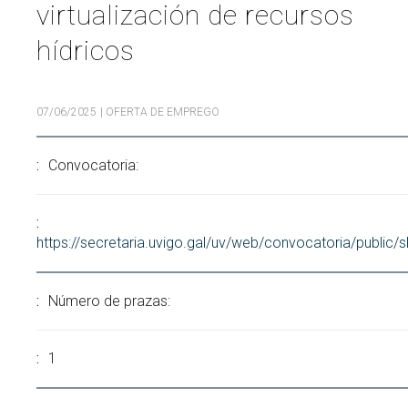
virtualización de recursos
Buscar
Twitter
Instagram
Youtube
Linkedin
BUSCAR
hídricos
Search
ES
EN
por:
07/06/2025
| OFERTA DE EMPREGO
Convocatoria:
https://secretaria.uvigo.gal/uv/web/convocatoria/public
Número de prazas:
1