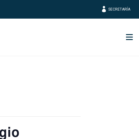
SECRETARÍA
Men
gio