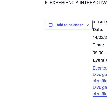
EXPERIENCIA INTERACTI
DETAIL
Add to calendar
Date:
14/02/
Time:
09:00 -
Event 
Evento
Divulga
científi
Divulga
científi