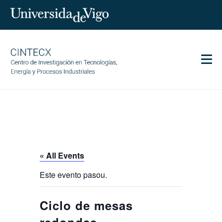
Men
CINTECX
Research
Transfer
Services
« All Events
Science and society
Este evento pasou.
Communication
Equality
Ciclo de mesas