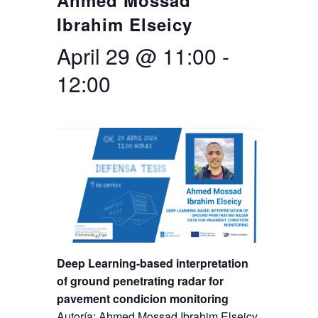
Ahmed Mossad
Ibrahim Elseicy
Search
Twitter
Instagram
Youtube
Linkedin
SEARCH
Search
GL
ES
for:
April 29 @ 11:00
-
12:00
Deep Learning-based interpretation
of ground penetrating radar for
pavement condicion monitoring
Autoría: Ahmed Mossad Ibrahim Elseicy