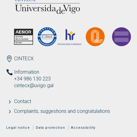
ENDEREZO EN
CINTECX
Information
+34 986 130 223
cintecx@uvigo.gal
Contact
Complaints, suggestions and congratulations
MENÚ ADICIONAL
Legal notice
Data protection
Accessibility