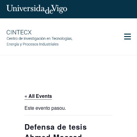
Men
CINTECX
Research
Transfer
Services
« All Events
Science and society
Este evento pasou.
Communication
Equality
Defensa de tesis