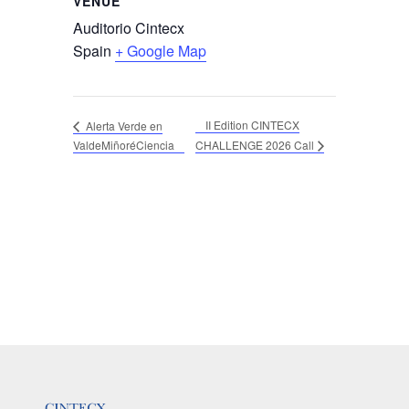
VENUE
Auditorio Cintecx
Spain
+ Google Map
II Edition CINTECX
Alerta Verde en
ValdeMiñoréCiencia
CHALLENGE 2026 Call
LOGOTIPO