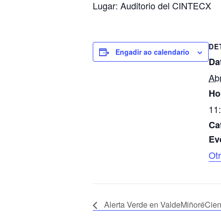
Lugar: Auditorio del CINTECX
DE
Engadir ao calendario
Da
Abr
Ho
11:
Ca
Ev
Ot
Alerta Verde en ValdeMiñoréCien