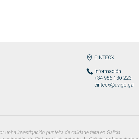
ENDEREZO
CINTECX
Información
+34 986 130 223
cintecx@uvigo.gal
or unha investigación punteira de calidade feita en Galicia.