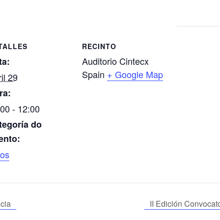
TALLES
RECINTO
Auditorio Cintecx
ta:
Spain
+ Google Map
il 29
ra:
00 - 12:00
tegoría do
ento:
ros
cia
II Edición Convoc