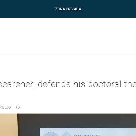
ZONA PRIVADA
archer, defends his doctoral th
RROLLO
I+D