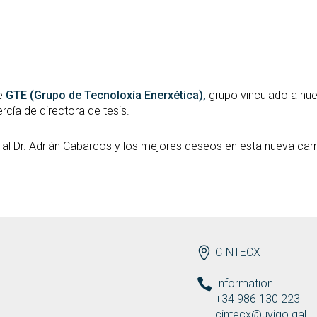
de
GTE (Grupo de Tecnoloxía Enerxética),
grupo vinculado a nues
cía de directora de tesis.
l Dr. Adrián Cabarcos y los mejores deseos en esta nueva car
ENDEREZO EN
CINTECX
Information
+34 986 130 223
cintecx@uvigo.gal