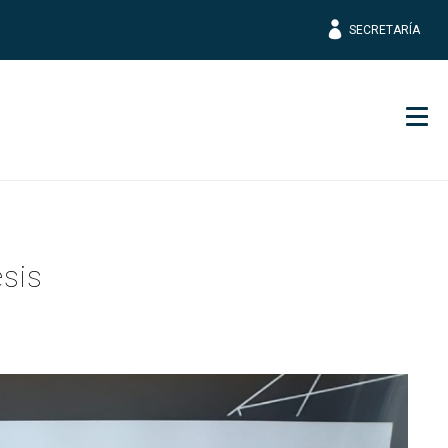
SECRETARÍA
Men
esis