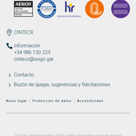
ENDEREZO ES
CINTECX
Información
+34 986 130 223
cintecx@uvigo.gal
Contacto
Buzón de quejas, sugerencias y felicitaciones
MENÚ ADICIONAL
Aviso legal
Protección de datos
Accesibilidad
Centro colaborativo: Por unha investigación punteira