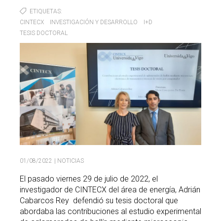
ETIQUETAS
Buscar
Twitter
Instagram
Youtube
Linkedin
BUSCAR
CINTECX
INVESTIGACIÓN Y DESARROLLO
I+D
Search
GL
EN
por:
TESIS DOCTORAL
01/08/2022
| NOTICIAS
El pasado viernes 29 de julio de 2022, el
investigador de CINTECX del área de energía, Adrián
Cabarcos Rey defendió su tesis doctoral que
abordaba las contribuciones al estudio experimental