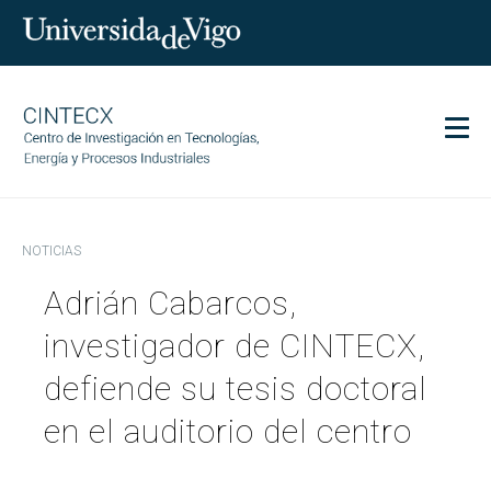
Men
CINTECX
NOTICIAS
Investigación
Adrián Cabarcos,
Transferencia
Servicios
investigador de CINTECX,
Ciencia y sociedad
defiende su tesis doctoral
Comunicación
en el auditorio del centro
Igualdad