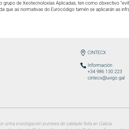
al do grupo de Xeotecnoloxías Aplicadas, ten como obxectivo “ev
índa que as normativas do Eurocódigo tamén se aplicarán as infr
ENDEREZO
CINTECX
Información
+34 986 130 223
cintecx@uvigo.gal
or unha investigación punteira de calidade feita en Galicia.