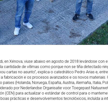
, en Xénova, viuse abaixo en agosto de 2018 levándose con el
a cantidade de vítimas como porque non se tiña detectado ning
mou cartas no asunto”, explica o catedrático Pedro Arias e, entre
l, a fabricación e os procesos avanzados e os novos materiais
o países (Holanda, Noruega, España, Austria, Alemaña, Italia, P
iderado por Nederlandse Organisatie voor Toegepast Natuurwet
 (CEN) para actualizar o estándar de control para o mantement
boas prácticas e desenvolvementos tecnolóxicos, incluída a inte